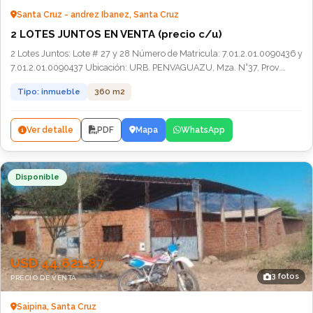
Santa Cruz - andrez Ibanez, Santa Cruz
2 LOTES JUNTOS EN VENTA (precio c/u)
2 Lotes Juntos: Lote # 27 y 28 Número de Matricula: 7.01.2.01.0090436 y
7.01.2.01.0090437 Ubicación: URB. PENVAGUAZU, Mza. N°37, Prov.
Andrés Ibañez, Santa Cruz Precio segun Perito Valuado: Sus.12.060 cada
Tipo: inmueble
360 m2
Lote (precio negociable
Ver detalle
PDF
Mapa
WhatsApp
Disponible
USD 44.621,87
3 fotos
PRECIO DE VENTA
Saipina, Santa Cruz