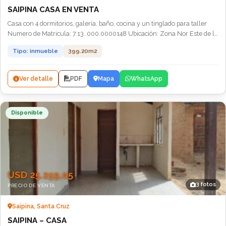
SAIPINA CASA EN VENTA
Casa con 4 dormitorios, galería, baño, cocina y un tinglado para taller
Numero de Matricula: 7.13..000.0000148 Ubicación: Zona Nor Este de la
Localidad Saipina, Prov. M.M.Caballero, Santa Cruz Superficie: 399.20
Tipo: inmueble
399.20m2
Metros cuadrados Precio según perito valuador: $us. 44.621,87 (precio
negociable)
Ver detalle
PDF
Mapa
WhatsApp
Disponible
USD 25.259,05
3 fotos
PRECIO DE VENTA
Saipina, Santa Cruz
SAIPINA – CASA