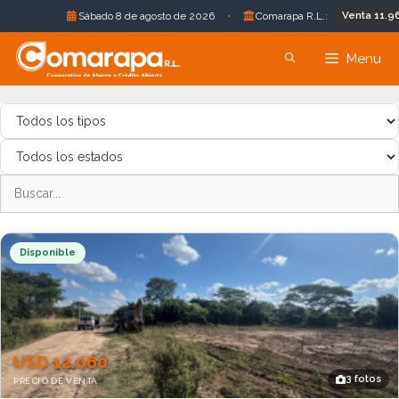
Venta 11.96 Bs.
Sábado 8 de agosto de 2026
•
Comarapa R.L.:
Saltar
Menu
al
contenido
Disponible
USD 12.060
3 fotos
PRECIO DE VENTA