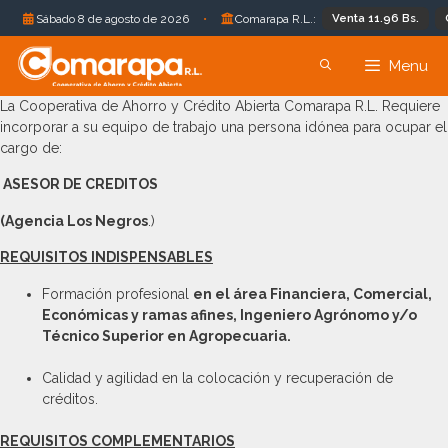
Venta 11.96 Bs.
Com
Sábado 8 de agosto de 2026
•
Comarapa R.L.:
Menu
La Cooperativa de Ahorro y Crédito Abierta Comarapa R.L. Requiere
incorporar a su equipo de trabajo una persona idónea para ocupar el
cargo de:
ASESOR DE CREDITOS
(Agencia Los Negros
.)
REQUISITOS INDISPENSABLES
Formación profesional
en el área Financiera, Comercial,
Económicas y ramas afines, Ingeniero Agrónomo y/o
Técnico Superior en Agropecuaria.
Calidad y agilidad en la colocación y recuperación de
créditos.
REQUISITOS COMPLEMENTARIOS