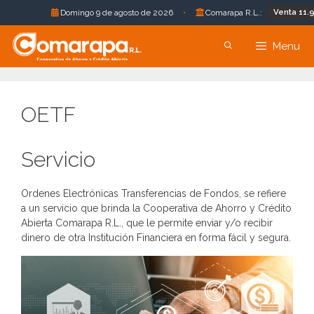
Venta 11.96 B
Domingo 9 de agosto de 2026
•
Comarapa R.L.:
Saltar
Menu
al
contenido
OETF
Servicio
Ordenes Electrónicas Transferencias de Fondos, se refiere
a un servicio que brinda la Cooperativa de Ahorro y Crédito
Abierta Comarapa R.L., que le permite enviar y/o recibir
dinero de otra Institución Financiera en forma fácil y segura.