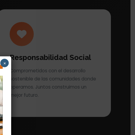
Responsabilidad Social
×
Comprometidos con el desarrollo
sostenible de las comunidades donde
operamos. Juntos construimos un
mejor futuro.