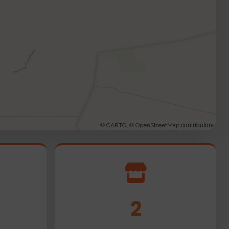
©
, ©
contributors
CARTO
OpenStreetMap
2