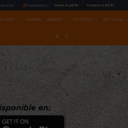
Venta 11.96 Bs.
Compra 11.86 Bs.
Bs 11.86
L.:
•
Oficial BCB:
ECLAMOS
TARIFARIO
SERVICIOS
DE INTERES
RESP. SOCIAL