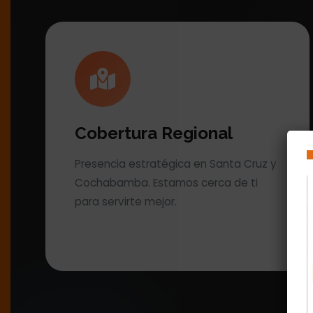
Cobertura Regional
Presencia estratégica en Santa Cruz y
Cochabamba. Estamos cerca de ti
para servirte mejor.