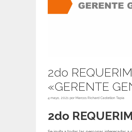
2do REQUERI
«GERENTE GE
4 mayo, 2021
por
Marcos Richard Castellon Tapia
2do REQUERI
Se invita a todas las personas interesadas a