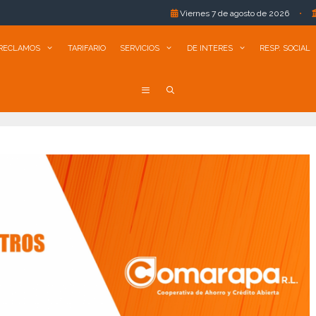
Viernes 7 de agosto de 2026
•
Comarapa R.L.:
RECLAMOS
TARIFARIO
SERVICIOS
DE INTERES
RESP. SOCIAL