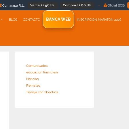
Venta 11.96 Bs.
Compra 11.86 Bs.
Bs 11.86
•
Oficial BCB:
BANCA WEB
BLOG
CONTACTO
INSCRIPCION MARATON 2026
Comunicados
educacion financiera
Noticias
Remates
Trabaja con Nosotros