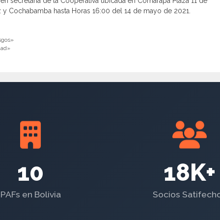
n secretaria de la Cooperativa ubicada en Comarapa Plaza 11 de
ruz y Cochabamba hasta Horas 16:00 del 14 de mayo de 2021.
sgos»
dad»
10
18K+
PAFs en Bolivia
Socios Satifech