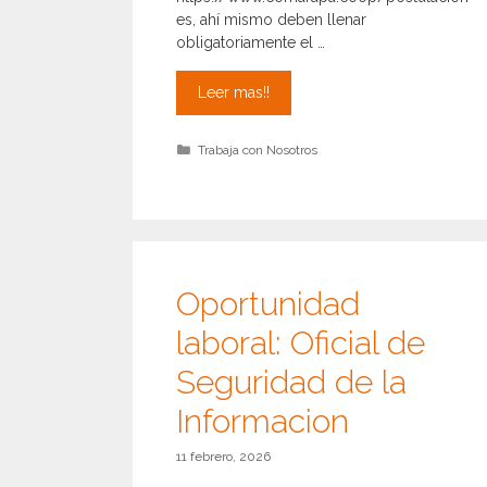
es, ahí mismo deben llenar
obligatoriamente el …
Requerimiento
Leer mas!!
de
personal,
Categorías
Trabaja con Nosotros
Cajera(o)
para
agencia
Los
Negros
Oportunidad
laboral: Oficial de
Seguridad de la
Informacion
11 febrero, 2026