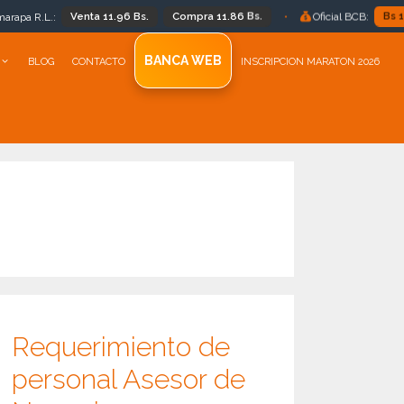
a 11.96 Bs.
Compra 11.86 Bs.
Bs 11.86
•
Oficial BCB:
BANCA WEB
BLOG
CONTACTO
INSCRIPCION MARATON 2026
Requerimiento de
personal Asesor de