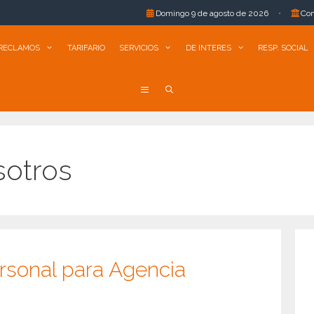
Vent
Domingo 9 de agosto de 2026
•
Comarapa R.L.:
RECLAMOS
TARIFARIO
SERVICIOS
DE INTERES
RESP. SOCIAL
sotros
rsonal para Agencia