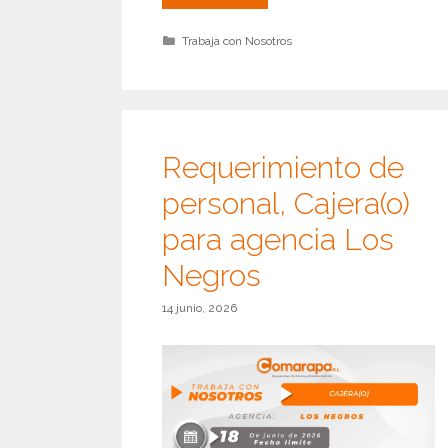
de
personal
Categorías
Trabaja con Nosotros
para
Agencia
Saipina
y
Comarapa
Requerimiento de
personal, Cajera(o)
para agencia Los
Negros
14 junio, 2026