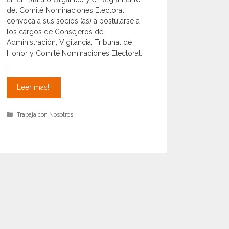
del Comité Nominaciones Electoral,
convoca a sus socios (as) a postularse a
los cargos de Consejeros de
Administración, Vigilancia, Tribunal de
Honor y Comité Nominaciones Electoral.
…
Convocatoria
Leer mas!!
2026:
Consejeros,
Categorías
Trabaja con Nosotros
tribunal
de
honor
y
comite
de
nominaciones
Electoral