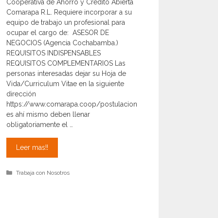
Cooperativa de Ahorro y Crédito Abierta
Comarapa R.L. Requiere incorporar a su
equipo de trabajo un profesional para
ocupar el cargo de: ASESOR DE
NEGOCIOS (Agencia Cochabamba.)
REQUISITOS INDISPENSABLES
REQUISITOS COMPLEMENTARIOS Las
personas interesadas dejar su Hoja de
Vida/Curriculum Vitae en la siguiente
dirección
https://www.comarapa.coop/postulacion
es ahí mismo deben llenar
obligatoriamente el …
Requerimiento
Leer mas!!
de
personal
Categorías
Trabaja con Nosotros
Asesor
de
Negocios
Cochabamba