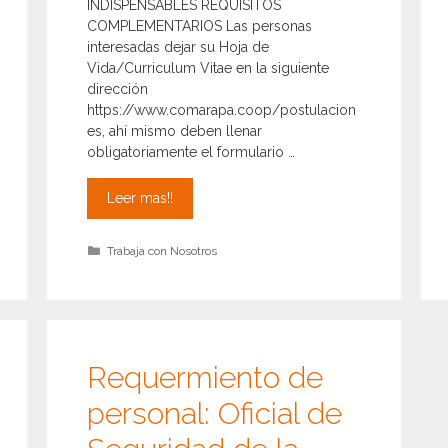
INDISPENSABLES REQUISITOS
COMPLEMENTARIOS Las personas
interesadas dejar su Hoja de
Vida/Curriculum Vitae en la siguiente
dirección
https://www.comarapa.coop/postulacion
es, ahí mismo deben llenar
obligatoriamente el formulario …
Requermiento
Leer mas!!
de
personal
Categorías
Trabaja con Nosotros
Cajera
(o)
agencia
Cochabamba
Requermiento de
personal: Oficial de