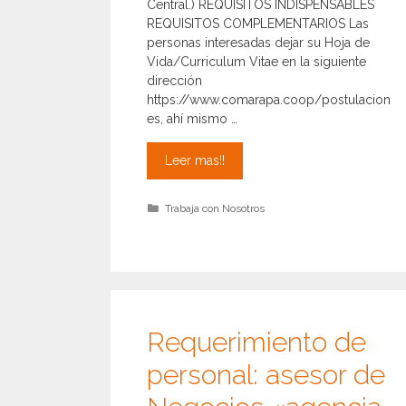
Central.) REQUISITOS INDISPENSABLES
REQUISITOS COMPLEMENTARIOS Las
personas interesadas dejar su Hoja de
Vida/Curriculum Vitae en la siguiente
dirección
https://www.comarapa.coop/postulacion
es, ahí mismo …
Oportunidad
Leer mas!!
laboral:
Oficial
Categorías
Trabaja con Nosotros
de
Seguridad
de
la
Informacion
Requerimiento de
personal: asesor de