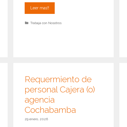
Requerimiento
Leer mas!!
de
personal
Categorías
Trabaja con Nosotros
Asesor
de
microcreditos
Requermiento de
personal Cajera (o)
agencia
Cochabamba
29 enero, 2026