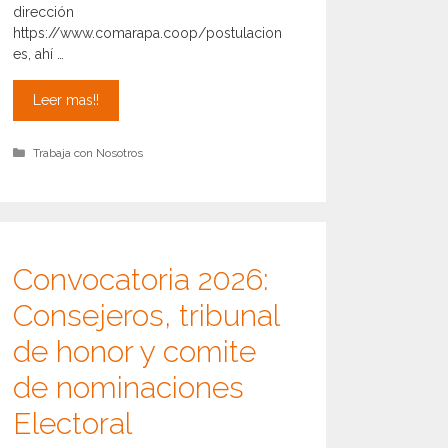
dirección
https://www.comarapa.coop/postulacion
es, ahí …
Ampliacion
Leer mas!!
Convocatoria
Oficial
Categorías
Trabaja con Nosotros
de
Seguridad
de
la
Informacion
Oficina
Convocatoria 2026:
Central
Consejeros, tribunal
de honor y comite
de nominaciones
Electoral