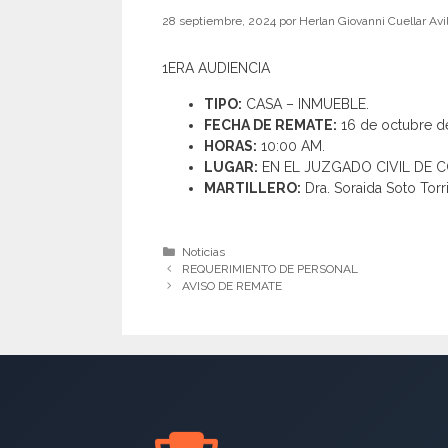
28 septiembre, 2024
por
Herlan Giovanni Cuellar Avi
1ERA AUDIENCIA
TIPO:
CASA – INMUEBLE.
FECHA DE REMATE:
16 de octubre d
HORAS:
10:00 AM.
LUGAR:
EN EL JUZGADO CIVIL DE 
MARTILLERO:
Dra. Soraida Soto Torr
Categorías
Noticias
REQUERIMIENTO DE PERSONAL
AVISO DE REMATE