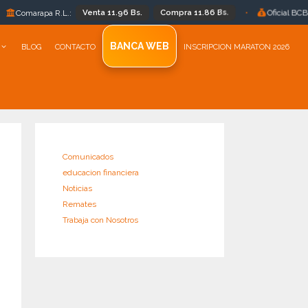
Venta 11.96 Bs.
Compra 11.86 Bs.
Bs 11.86
 R.L.:
•
Oficial BCB:
BANCA WEB
BLOG
CONTACTO
INSCRIPCION MARATON 2026
Comunicados
educacion financiera
Noticias
Remates
Trabaja con Nosotros