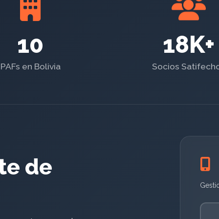
10
18K+
PAFs en Bolivia
Socios Satifech
rte de
Gesti