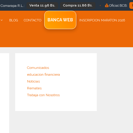
Venta 11.96 Bs.
Compra 11.86 Bs.
Bs 11.86
•
Oficial BCB:
BANCA WEB
BLOG
CONTACTO
INSCRIPCION MARATON 2026
Comunicados
educacion financiera
Noticias
Remates
Trabaja con Nosotros