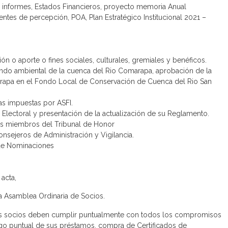
 informes, Estados Financieros, proyecto memoria Anual
ntes de percepción, POA, Plan Estratégico Institucional 2021 –
ón o aporte o fines sociales, culturales, gremiales y benéficos.
ondo ambiental de la cuenca del Rio Comarapa, aprobación de la
arapa en el Fondo Local de Conservación de Cuenca del Rio San
as impuestas por ASFI.
lectoral y presentación de la actualización de su Reglamento.
los miembros del Tribunal de Honor
nsejeros de Administración y Vigilancia.
 de Nominaciones
acta,
la Asamblea Ordinaria de Socios.
 los socios deben cumplir puntualmente con todos los compromisos
go puntual de sus préstamos, compra de Certificados de