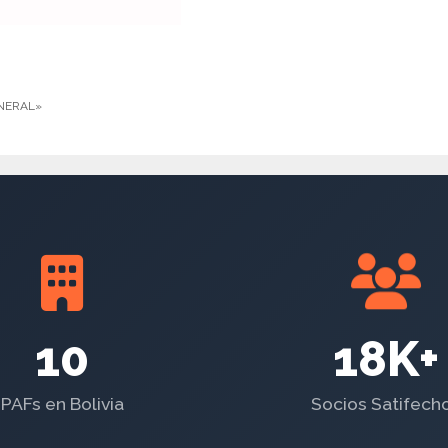
ENERAL»
10
18K+
PAFs en Bolivia
Socios Satifech