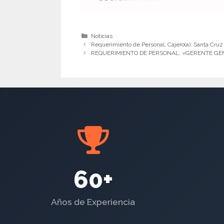
Categorías
Noticias
Requerimiento de Personal, Cajero(a), Santa Cruz
REQUERIMIENTO DE PERSONAL, «GERENTE G
60+
Años de Experiencia