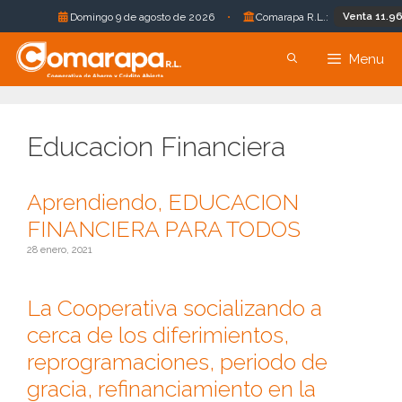
Venta 11.96 Bs.
Domingo 9 de agosto de 2026
•
Comarapa R.L.:
Saltar
Menu
al
contenido
Educacion Financiera
Aprendiendo, EDUCACION
FINANCIERA PARA TODOS
28 enero, 2021
La Cooperativa socializando a
cerca de los diferimientos,
reprogramaciones, periodo de
gracia, refinanciamiento en la