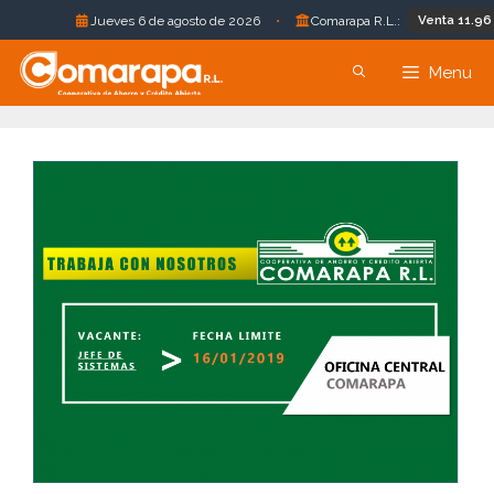
Venta 11.96 Bs.
Jueves 6 de agosto de 2026
•
Comarapa R.L.:
Saltar
Menu
al
contenido