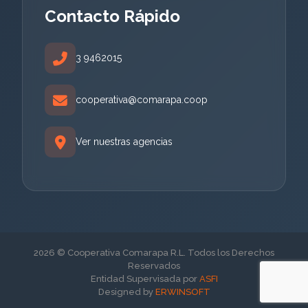
Contacto Rápido
3 9462015
cooperativa@comarapa.coop
Ver nuestras agencias
2026 © Cooperativa Comarapa R.L. Todos los Derechos
Reservados
Entidad Supervisada por
ASFI
Designed by
ERWINSOFT