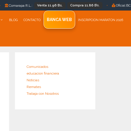
Venta 11.96 Bs.
Compra 11.86 Bs.
Bs 11.8
pa R.L.:
•
Oficial BCB:
BANCA WEB
BLOG
CONTACTO
INSCRIPCION MARATON 2026
Comunicados
educacion financiera
Noticias
Remates
Trabaja con Nosotros