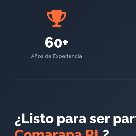
60+
Años de Experiencia
¿Listo para ser pa
Comarapa RL
?