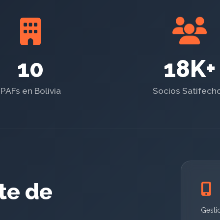
10
18K+
PAFs en Bolivia
Socios Satifech
rte de
Gesti