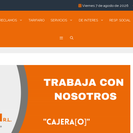
Viernes 7 de agosto de 2026
•
Comara
RECLAMOS
TARIFARIO
SERVICIOS
DE INTERES
RESP. SOCIAL