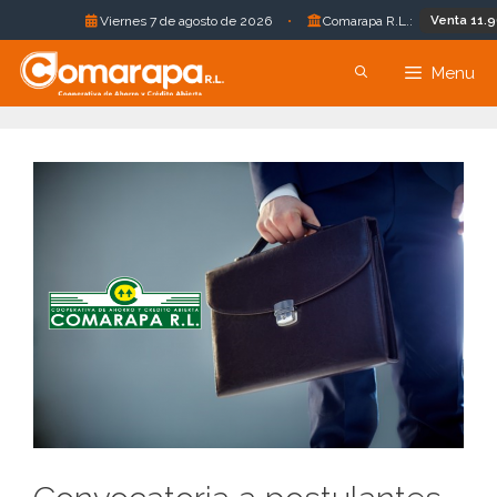
Venta 11.96 B
Viernes 7 de agosto de 2026
•
Comarapa R.L.:
Saltar
Menu
al
contenido