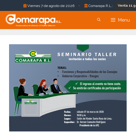
Venta 11.96 B
Viernes 7 de agosto de 2026
•
Comarapa R.L.:
Saltar
Menu
al
contenido